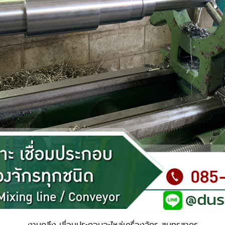
งานกลึง เชื่อมประกอบอะไหล่เครื่องจักร สมุทรสาคร