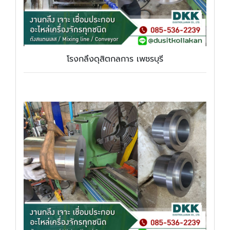
โรงกลึงดุสิตกลการ เพชรบุรี